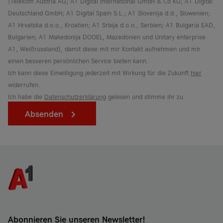
(Telekom Austria AG; A1 Digital International GmbH & Co KG; A1 Digital
Deutschland GmbH; A1 Digital Spain S.L.; A1 Slovenija d.d., Slowenien;
A1 Hrvatska d.o.o., Kroatien; A1 Srbija d.o.o., Serbien; A1 Bulgaria EAD,
Bulgarien; A1 Makedonija DOOEL, Mazedonien und Unitary enterprise
A1, Weißrussland), damit diese mit mir Kontakt aufnehmen und mir
einen besseren persönlichen Service bieten kann.
Ich kann diese Einwilligung jederzeit mit Wirkung für die Zukunft
hier
widerrufen.
Ich habe die
Datenschutzerklärung
gelesen und stimme ihr zu.
Absenden
Abonnieren Sie unseren Newsletter!