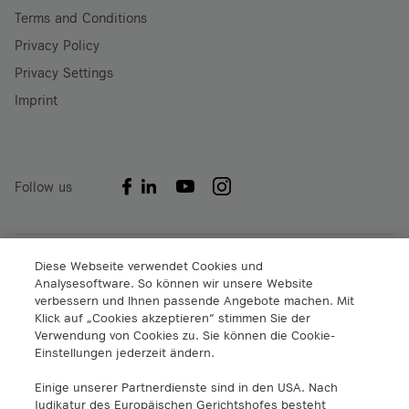
Terms and Conditions
Privacy Policy
Privacy Settings
Imprint
Follow us
Diese Webseite verwendet Cookies und
A1 Digital International GmbH & Co KG
Analysesoftware. So können wir unsere Website
Lassallestraße 9
verbessern und Ihnen passende Angebote machen. Mit
1020 Wien
Klick auf „Cookies akzeptieren“ stimmen Sie der
info@a1.digital
Verwendung von Cookies zu. Sie können die Cookie-
+43 5 06640
Einstellungen jederzeit ändern.
Einige unserer Partnerdienste sind in den USA. Nach
A1 Digital Spain S.L.
Judikatur des Europäischen Gerichtshofes besteht