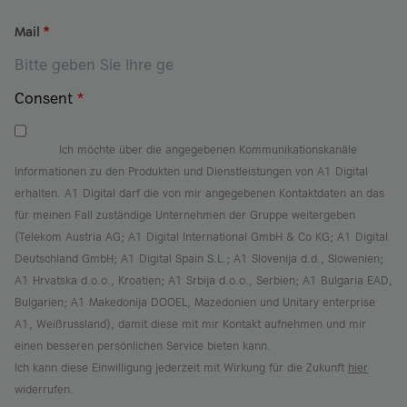
Mail
*
Consent
*
Ich möchte über die angegebenen Kommunikationskanäle
Informationen zu den Produkten und Dienstleistungen von A1 Digital
erhalten. A1 Digital darf die von mir angegebenen Kontaktdaten an das
für meinen Fall zuständige Unternehmen der Gruppe weitergeben
(Telekom Austria AG; A1 Digital International GmbH & Co KG; A1 Digital
Deutschland GmbH; A1 Digital Spain S.L.; A1 Slovenija d.d., Slowenien;
A1 Hrvatska d.o.o., Kroatien; A1 Srbija d.o.o., Serbien; A1 Bulgaria EAD,
Bulgarien; A1 Makedonija DOOEL, Mazedonien und Unitary enterprise
A1, Weißrussland), damit diese mit mir Kontakt aufnehmen und mir
einen besseren persönlichen Service bieten kann.
Ich kann diese Einwilligung jederzeit mit Wirkung für die Zukunft
hier
widerrufen.