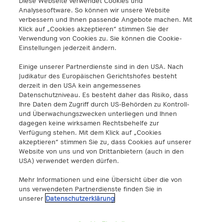
Diese Webseite verwendet Cookies und
A1 Digital International GmbH & Co KG
Analysesoftware. So können wir unsere Website
Lassallestraße 9
verbessern und Ihnen passende Angebote machen. Mit
1020 Wien
Klick auf „Cookies akzeptieren“ stimmen Sie der
info@a1.digital
Verwendung von Cookies zu. Sie können die Cookie-
+43 5 06640
Einstellungen jederzeit ändern.
Einige unserer Partnerdienste sind in den USA. Nach
A1 Digital Spain S.L.
Judikatur des Europäischen Gerichtshofes besteht
Calle Federico Salmón 13
derzeit in den USA kein angemessenes
28016 Madrid, España
Datenschutzniveau. Es besteht daher das Risiko, dass
Ihre Daten dem Zugriff durch US-Behörden zu Kontroll-
info@a1.digital
und Überwachungszwecken unterliegen und Ihnen
dagegen keine wirksamen Rechtsbehelfe zur
A1 Digital Deutschland GmbH
Verfügung stehen. Mit dem Klick auf „Cookies
Kustermannpark
akzeptieren“ stimmen Sie zu, dass Cookies auf unserer
Website von uns und von Drittanbietern (auch in den
Rosenheimer Strasse 116
USA) verwendet werden dürfen.
D-81669 München
info@a1.digital
Mehr Informationen und eine Übersicht über die von
uns verwendeten Partnerdienste finden Sie in
Akenes SA
unserer
Datenschutzerklärung
Boulevard de Grancy 19A
1006 – Lausanne