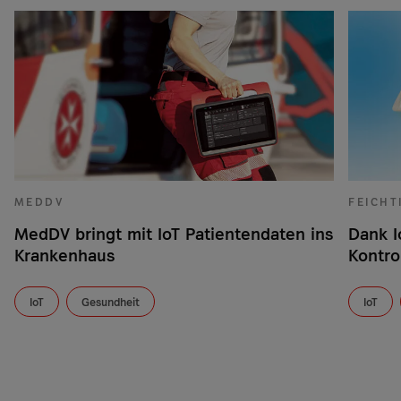
MEDDV
FEICHT
MedDV bringt mit IoT Patientendaten ins
Dank I
Krankenhaus
Kontro
IoT
Gesundheit
IoT