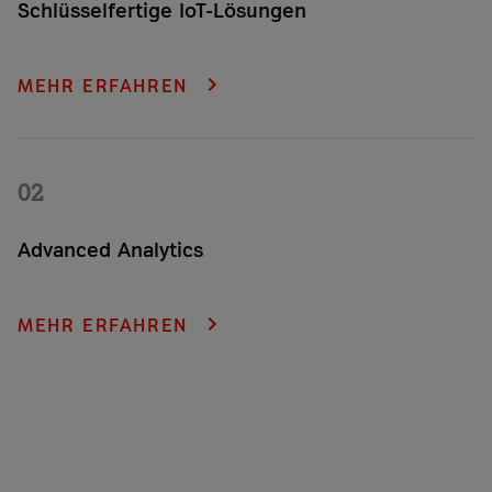
Schlüsselfertige IoT-Lösungen
Macht Ihnen die digitale Transformation Angst? Lassen Sie
sich nicht einschüchtern! Mit A1 Digital als IoT-Anbieter und
MEHR ERFAHREN
unseren vorgefertigten IoT-Lösungen gelingt Ihnen schnell
und einfach der Einstieg.
02
Advanced Analytics
Gewinnen Sie aus Ihren Daten konkrete Erkenntnisse. Mit
unseren maßgeschneiderten Advanced-Analytics-
MEHR ERFAHREN
Anwendungen nutzen Sie verborgene Potenziale Ihrer IoT-
Services.