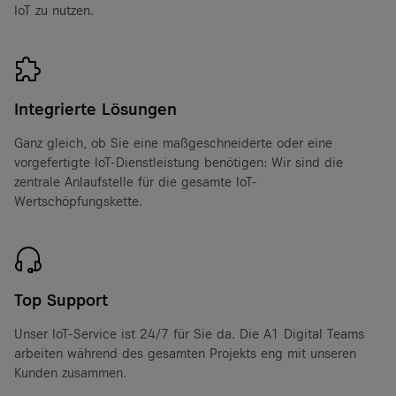
Produktionsmaschinen. Als IoT-Cloud-
IoT zu nutzen.
Anbieter unterstützen wir Sie dabei,
Ihre neue Anwendung von Grund auf
mit unseren Bausteinen oder
Integrierte Lösungen
schlüsselfertigen IoT-Cloud-Lösungen
Ganz gleich, ob Sie eine maßgeschneiderte oder eine
zu entwickeln.
vorgefertigte IoT-Dienstleistung benötigen: Wir sind die
zentrale Anlaufstelle für die gesamte IoT-
Wertschöpfungskette.
Top Support
Unser IoT-Service ist 24/7 für Sie da. Die A1 Digital Teams
arbeiten während des gesamten Projekts eng mit unseren
Kunden zusammen.