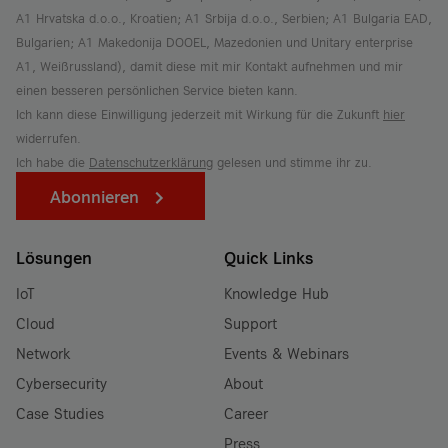
A1 Hrvatska d.o.o., Kroatien; A1 Srbija d.o.o., Serbien; A1 Bulgaria EAD,
Bulgarien; A1 Makedonija DOOEL, Mazedonien und Unitary enterprise
A1, Weißrussland), damit diese mit mir Kontakt aufnehmen und mir
einen besseren persönlichen Service bieten kann.
Ich kann diese Einwilligung jederzeit mit Wirkung für die Zukunft
hier
widerrufen.
Ich habe die
Datenschutzerklärung
gelesen und stimme ihr zu.
Abonnieren
Lösungen
Quick Links
IoT
Knowledge Hub
Cloud
Support
Network
Events & Webinars
Cybersecurity
About
Case Studies
Career
Press