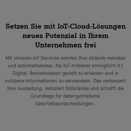
Smart Country Convention Berlin 2026
Mehr Case Studies
Mehr Events
it-sa 2026
Setzen Sie mit IoT-Cloud-Lösungen
Mehr Events
Knowledge Hub
Case Studies
neues Potenzial in Ihrem
Unternehmen frei
IoT Case Studies
Mit unseren IoT-Services werden Ihre Abläufe messbar
und automatisierbar. Als IoT-Anbieter ermöglicht A1
VKB Bank
Digital, Betriebsdaten gezielt zu erfassen und in
Was ist Firewall-as-a-Service?
VKB Bank und A1 Digital
nutzbare Informationen zu verwandeln. Das verbessert
Geiger Gruppe
Mehr Knowledge Hub Artikel
Mehr Case Studies
Ihre Auslastung, reduziert Stillstände und schafft die
Geiger Gruppe und A1 Digital
Grundlage für datengetriebene
Geschäftsentscheidungen.
Mehr Case Studies