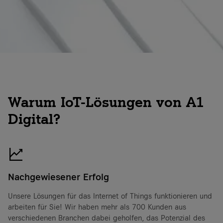
Warum IoT-Lösungen von A1
Digital?
Nutzen Sie das volle Potenzial Ihrer
Unternehmensressourcen, indem Sie
Nachgewiesener Erfolg
alles miteinander verbinden: von
Wasserhydranten über Halsbänder für
Unsere Lösungen für das Internet of Things funktionieren und
arbeiten für Sie! Wir haben mehr als 700 Kunden aus
Haustiere bis zu
verschiedenen Branchen dabei geholfen, das Potenzial des