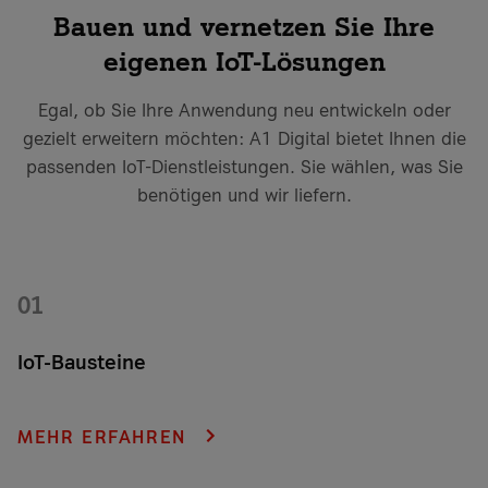
Bauen und vernetzen Sie Ihre
eigenen IoT-Lösungen
Egal, ob Sie Ihre Anwendung neu entwickeln oder
gezielt erweitern möchten: A1 Digital bietet Ihnen die
passenden IoT-Dienstleistungen. Sie wählen, was Sie
benötigen und wir liefern.
01
IoT-Bausteine
Holen Sie sich alle IoT-Services, die Sie für den Aufbau Ihrer
IoT-Anwendung benötigen: Hardware, Software, Entwicklung
MEHR ERFAHREN
und Schulung aus einer Hand.