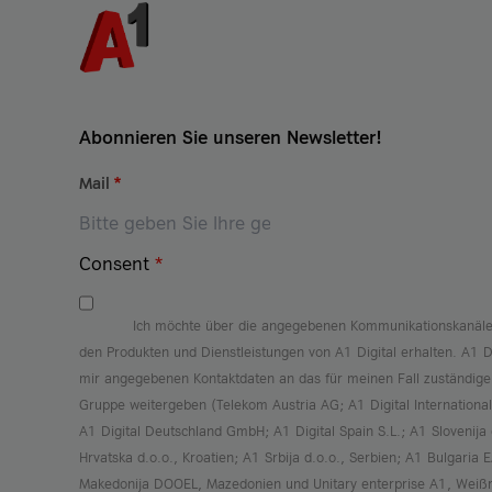
Annex Training A1 Digital International
GmbH Co KG EN
705 KB
Abonnieren Sie unseren Newsletter!
Mail
*
Consent
*
Ich möchte über die angegebenen Kommunikationskanäle
den Produkten und Dienstleistungen von A1 Digital erhalten. A1 Di
mir angegebenen Kontaktdaten an das für meinen Fall zuständig
Gruppe weitergeben (Telekom Austria AG; A1 Digital Internation
A1 Digital Deutschland GmbH; A1 Digital Spain S.L.; A1 Slovenija
Hrvatska d.o.o., Kroatien; A1 Srbija d.o.o., Serbien; A1 Bulgaria 
Makedonija DOOEL, Mazedonien und Unitary enterprise A1, Weißr