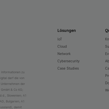
Lösungen
Q
IoT
K
Cloud
Su
Network
Ev
Cybersecurity
Ab
Case Studies
Ca
 Informationen zu
Pr
gital darf die von
D
e Unternehmen der
al GmbH & Co KG;
We
 d.d., Slowenien; A1
EAD, Bulgarien; A1
ussland), damit