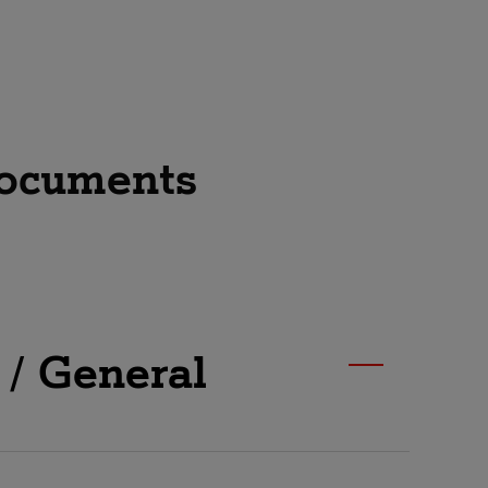
documents
/ General
Managed Connectivity A1 Digital