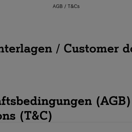
AGB / T&Cs
terlagen / Customer 
-a-Service?
gital
Artikel
A1 Digital
ftsbedingungen (AGB) 
ons (T&C)
Managed Connectivity A1 Digital