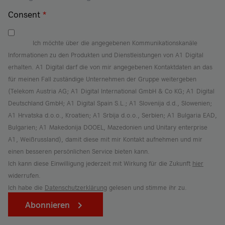
Consent
*
Ich möchte über die angegebenen Kommunikationskanäle
Informationen zu den Produkten und Dienstleistungen von A1 Digital
erhalten. A1 Digital darf die von mir angegebenen Kontaktdaten an das
für meinen Fall zuständige Unternehmen der Gruppe weitergeben
(Telekom Austria AG; A1 Digital International GmbH & Co KG; A1 Digital
Deutschland GmbH; A1 Digital Spain S.L.; A1 Slovenija d.d., Slowenien;
A1 Hrvatska d.o.o., Kroatien; A1 Srbija d.o.o., Serbien; A1 Bulgaria EAD,
Bulgarien; A1 Makedonija DOOEL, Mazedonien und Unitary enterprise
A1, Weißrussland), damit diese mit mir Kontakt aufnehmen und mir
einen besseren persönlichen Service bieten kann.
Ich kann diese Einwilligung jederzeit mit Wirkung für die Zukunft
hier
widerrufen.
Ich habe die
Datenschutzerklärung
gelesen und stimme ihr zu.
Abonnieren