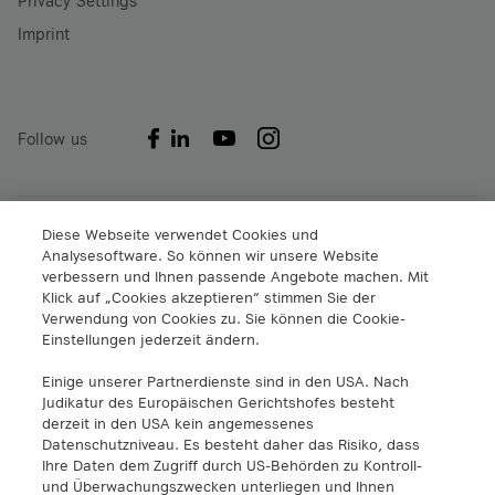
Privacy Settings
Imprint
Follow us
Diese Webseite verwendet Cookies und
A1 Digital International GmbH & Co KG
Analysesoftware. So können wir unsere Website
Lassallestraße 9
verbessern und Ihnen passende Angebote machen. Mit
1020 Wien
Klick auf „Cookies akzeptieren“ stimmen Sie der
info@a1.digital
Verwendung von Cookies zu. Sie können die Cookie-
+43 5 06640
Einstellungen jederzeit ändern.
Einige unserer Partnerdienste sind in den USA. Nach
A1 Digital Spain S.L.
Judikatur des Europäischen Gerichtshofes besteht
Calle Federico Salmón 13
derzeit in den USA kein angemessenes
28016 Madrid, España
Datenschutzniveau. Es besteht daher das Risiko, dass
Ihre Daten dem Zugriff durch US-Behörden zu Kontroll-
info@a1.digital
und Überwachungszwecken unterliegen und Ihnen