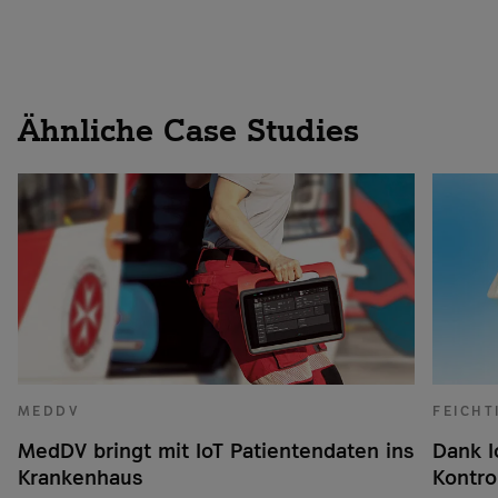
Ähnliche Case Studies
MEDDV
FEICHT
MedDV bringt mit IoT Patientendaten ins
Dank I
Krankenhaus
Kontro