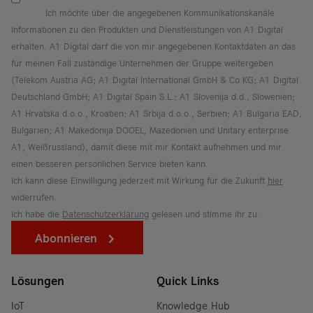
Ich möchte über die angegebenen Kommunikationskanäle
Informationen zu den Produkten und Dienstleistungen von A1 Digital
erhalten. A1 Digital darf die von mir angegebenen Kontaktdaten an das
für meinen Fall zuständige Unternehmen der Gruppe weitergeben
(Telekom Austria AG; A1 Digital International GmbH & Co KG; A1 Digital
Deutschland GmbH; A1 Digital Spain S.L.; A1 Slovenija d.d., Slowenien;
A1 Hrvatska d.o.o., Kroatien; A1 Srbija d.o.o., Serbien; A1 Bulgaria EAD,
Bulgarien; A1 Makedonija DOOEL, Mazedonien und Unitary enterprise
A1, Weißrussland), damit diese mit mir Kontakt aufnehmen und mir
einen besseren persönlichen Service bieten kann.
Ich kann diese Einwilligung jederzeit mit Wirkung für die Zukunft
hier
widerrufen.
Ich habe die
Datenschutzerklärung
gelesen und stimme ihr zu.
Abonnieren
Lösungen
Quick Links
IoT
Knowledge Hub