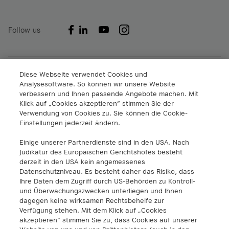
Follow us
A1 Digital International GmbH & Co KG
Diese Webseite verwendet Cookies und
Analysesoftware. So können wir unsere Website
Lassallestraße 9
verbessern und Ihnen passende Angebote machen. Mit
1020 Wien
Klick auf „Cookies akzeptieren“ stimmen Sie der
info@a1.digital
Verwendung von Cookies zu. Sie können die Cookie-
+43 5 06640
Einstellungen jederzeit ändern.
Einige unserer Partnerdienste sind in den USA. Nach
A1 Digital Spain S.L.
Judikatur des Europäischen Gerichtshofes besteht
Calle Federico Salmón 13
derzeit in den USA kein angemessenes
28016 Madrid, España
Datenschutzniveau. Es besteht daher das Risiko, dass
info@a1.digital
Ihre Daten dem Zugriff durch US-Behörden zu Kontroll-
und Überwachungszwecken unterliegen und Ihnen
dagegen keine wirksamen Rechtsbehelfe zur
A1 Digital Deutschland GmbH
Verfügung stehen. Mit dem Klick auf „Cookies
Kustermannpark
akzeptieren“ stimmen Sie zu, dass Cookies auf unserer