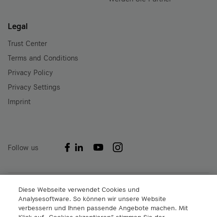
Legal
Trust Center
Terms and Conditions
Privacy Policy
Privacy Settings
Imprint
Follow us
A1 Digital International GmbH & Co KG
Diese Webseite verwendet Cookies und
Analysesoftware. So können wir unsere Website
Lassallestraße 9
verbessern und Ihnen passende Angebote machen. Mit
1020 Wien
Klick auf „Cookies akzeptieren“ stimmen Sie der