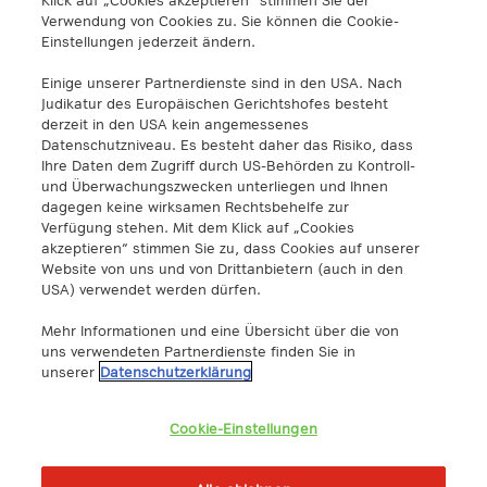
info@a1.digital
Verwendung von Cookies zu. Sie können die Cookie-
+43 5 06640
Einstellungen jederzeit ändern.
Einige unserer Partnerdienste sind in den USA. Nach
A1 Digital Spain S.L.
Judikatur des Europäischen Gerichtshofes besteht
Calle Federico Salmón 13
derzeit in den USA kein angemessenes
28016 Madrid, España
Datenschutzniveau. Es besteht daher das Risiko, dass
info@a1.digital
Ihre Daten dem Zugriff durch US-Behörden zu Kontroll-
und Überwachungszwecken unterliegen und Ihnen
dagegen keine wirksamen Rechtsbehelfe zur
A1 Digital Deutschland GmbH
Verfügung stehen. Mit dem Klick auf „Cookies
Kustermannpark
akzeptieren“ stimmen Sie zu, dass Cookies auf unserer
Website von uns und von Drittanbietern (auch in den
Rosenheimer Strasse 116
USA) verwendet werden dürfen.
D-81669 München
info@a1.digital
Mehr Informationen und eine Übersicht über die von
uns verwendeten Partnerdienste finden Sie in
Akenes SA
unserer
Datenschutzerklärung
Boulevard de Grancy 19A
1006 – Lausanne
Cookie-Einstellungen
Switzerland
https://www.exoscale.com/