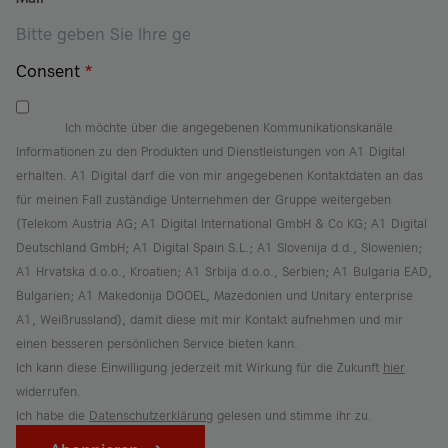
Consent
*
Ich möchte über die angegebenen Kommunikationskanäle
Informationen zu den Produkten und Dienstleistungen von A1 Digital
erhalten. A1 Digital darf die von mir angegebenen Kontaktdaten an das
für meinen Fall zuständige Unternehmen der Gruppe weitergeben
(Telekom Austria AG; A1 Digital International GmbH & Co KG; A1 Digital
Deutschland GmbH; A1 Digital Spain S.L.; A1 Slovenija d.d., Slowenien;
A1 Hrvatska d.o.o., Kroatien; A1 Srbija d.o.o., Serbien; A1 Bulgaria EAD,
Bulgarien; A1 Makedonija DOOEL, Mazedonien und Unitary enterprise
A1, Weißrussland), damit diese mit mir Kontakt aufnehmen und mir
einen besseren persönlichen Service bieten kann.
Ich kann diese Einwilligung jederzeit mit Wirkung für die Zukunft
hier
widerrufen.
Ich habe die
Datenschutzerklärung
gelesen und stimme ihr zu.