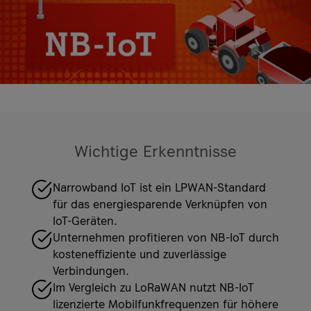
Smart Country Convention Berlin 2026
Mehr Case Studies
Mehr Events
it-sa 2026
Mehr Events
Knowledge Hub
Case Studies
IoT Case Studies
Wichtige Erkenntnisse
VKB Bank
Was ist Firewall-as-a-Service?
VKB Bank und A1 Digital
Narrowband IoT ist ein LPWAN-Standard
für das energiesparende Verknüpfen von
Geiger Gruppe
Mehr Knowledge Hub Artikel
Mehr Case Studies
IoT-Geräten.
Geiger Gruppe und A1 Digital
Unternehmen profitieren von NB-IoT durch
kosteneffiziente und zuverlässige
Mehr Case Studies
Verbindungen.
Im Vergleich zu LoRaWAN nutzt NB-IoT
lizenzierte Mobilfunkfrequenzen für höhere