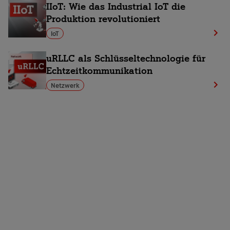
IIoT: Wie das Industrial IoT die
Produktion revolutioniert
IoT
uRLLC als Schlüsseltechnologie für
Echtzeitkommunikation
Netzwerk