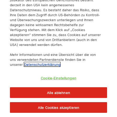
Privacy Policy
derzeit in den USA kein angemessenes
Datenschutzniveau. Es besteht daher das Risiko, dass
Privacy Settings
Ihre Daten dem Zugriff durch US-Behörden zu Kontroll-
Imprint
und Überwachungszwecken unterliegen und Ihnen
dagegen keine wirksamen Rechtsbehelfe zur
Verfügung stehen. Mit dem Klick auf „Cookies
akzeptieren“ stimmen Sie zu, dass Cookies auf unserer
Website von uns und von Drittanbietern (auch in den
Follow us
USA) verwendet werden dürfen.
Mehr Informationen und eine Übersicht über die von
uns verwendeten Partnerdienste finden Sie in
unserer
Datenschutzerklärung
A1 Digital International GmbH & Co KG
Lassallestraße 9
Cookie-Einstellungen
1020 Wien
info@a1.digital
+43 5 06640
Alle ablehnen
A1 Digital Spain S.L.
Alle Cookies akzeptieren
Calle Federico Salmón 13
28016 Madrid, España