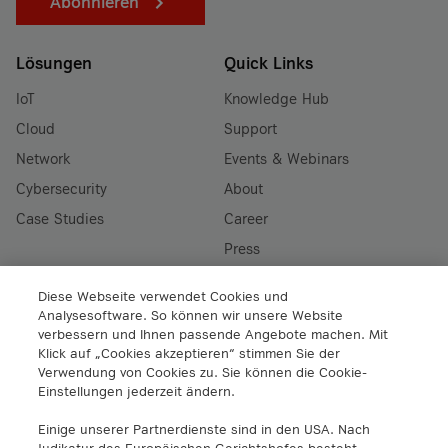
Abonnieren
Lösungen
Quick Links
IoT
Knowledge Hub
Cloud
Support
Network
Events & Webinars
Cybersecurity
About
Case Studies
Career
Press
Downloads
Diese Webseite verwendet Cookies und
Werden Sie Partner
Analysesoftware. So können wir unsere Website
verbessern und Ihnen passende Angebote machen. Mit
Klick auf „Cookies akzeptieren“ stimmen Sie der
Legal
Verwendung von Cookies zu. Sie können die Cookie-
Einstellungen jederzeit ändern.
Trust Center
Einige unserer Partnerdienste sind in den USA. Nach
Terms and Conditions
Judikatur des Europäischen Gerichtshofes besteht