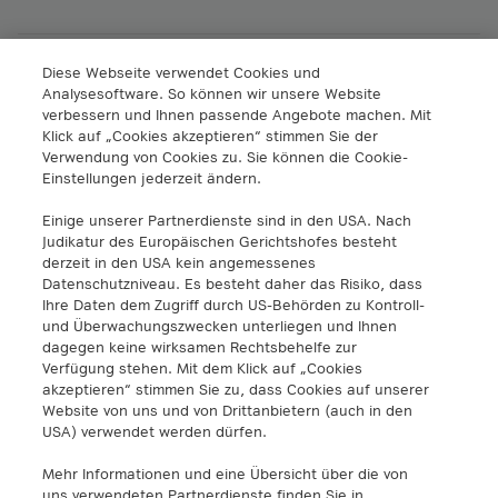
A1 Digital International GmbH & Co KG
Diese Webseite verwendet Cookies und
Analysesoftware. So können wir unsere Website
Lassallestraße 9
verbessern und Ihnen passende Angebote machen. Mit
1020 Wien
Klick auf „Cookies akzeptieren“ stimmen Sie der
info@a1.digital
Verwendung von Cookies zu. Sie können die Cookie-
+43 5 06640
Einstellungen jederzeit ändern.
Einige unserer Partnerdienste sind in den USA. Nach
A1 Digital Spain S.L.
Judikatur des Europäischen Gerichtshofes besteht
Calle Federico Salmón 13
derzeit in den USA kein angemessenes
28016 Madrid, España
Datenschutzniveau. Es besteht daher das Risiko, dass
info@a1.digital
Ihre Daten dem Zugriff durch US-Behörden zu Kontroll-
und Überwachungszwecken unterliegen und Ihnen
dagegen keine wirksamen Rechtsbehelfe zur
A1 Digital Deutschland GmbH
Verfügung stehen. Mit dem Klick auf „Cookies
Kustermannpark
akzeptieren“ stimmen Sie zu, dass Cookies auf unserer
Website von uns und von Drittanbietern (auch in den
Rosenheimer Strasse 116
USA) verwendet werden dürfen.
D-81669 München
info@a1.digital
Mehr Informationen und eine Übersicht über die von
uns verwendeten Partnerdienste finden Sie in