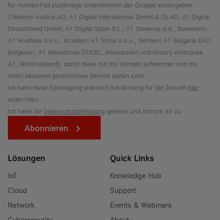
für meinen Fall zuständige Unternehmen der Gruppe weitergeben
(Telekom Austria AG; A1 Digital International GmbH & Co KG; A1 Digital
Deutschland GmbH; A1 Digital Spain S.L.; A1 Slovenija d.d., Slowenien;
A1 Hrvatska d.o.o., Kroatien; A1 Srbija d.o.o., Serbien; A1 Bulgaria EAD,
Bulgarien; A1 Makedonija DOOEL, Mazedonien und Unitary enterprise
A1, Weißrussland), damit diese mit mir Kontakt aufnehmen und mir
einen besseren persönlichen Service bieten kann.
Ich kann diese Einwilligung jederzeit mit Wirkung für die Zukunft
hier
widerrufen.
Ich habe die
Datenschutzerklärung
gelesen und stimme ihr zu.
Abonnieren
Lösungen
Quick Links
IoT
Knowledge Hub
Cloud
Support
Network
Events & Webinars
Cybersecurity
About