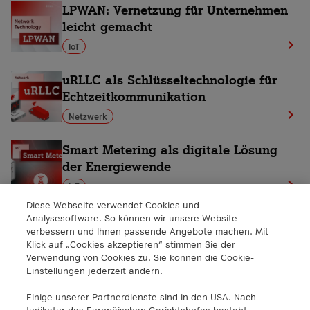
LPWAN: Vernetzung für Unternehmen
leicht gemacht
IoT
uRLLC als Schlüsseltechnologie für
Echtzeitkommunikation
Netzwerk
Smart Metering als digitale Lösung
der Energiewende
IoT
Diese Webseite verwendet Cookies und
IIoT: Wie das Industrial IoT die
Analysesoftware. So können wir unsere Website
verbessern und Ihnen passende Angebote machen. Mit
Produktion revolutioniert
Klick auf „Cookies akzeptieren“ stimmen Sie der
IoT
Verwendung von Cookies zu. Sie können die Cookie-
Einstellungen jederzeit ändern.
Einige unserer Partnerdienste sind in den USA. Nach
Judikatur des Europäischen Gerichtshofes besteht