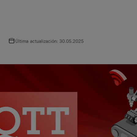
o
Última actualización: 30.05.2025
 a Service?
tal
ursos
Digital