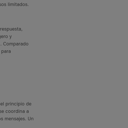
os limitados.
respuesta,
gero y
al. Comparado
 para
l principio de
 se coordina a
os mensajes. Un