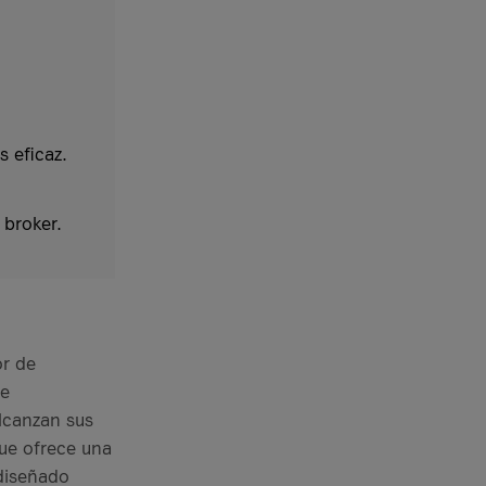
 eficaz.
 broker.
or de
de
lcanzan sus
que ofrece una
 diseñado