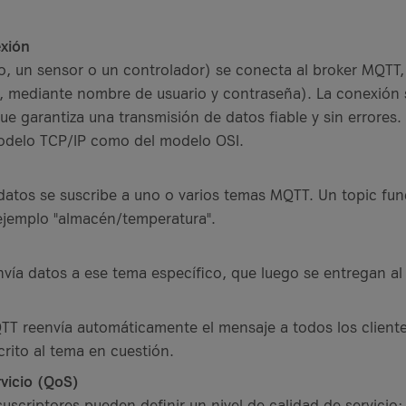
exión
o, un sensor o un controlador) se conecta al broker MQTT,
, mediante nombre de usuario y contraseña). La conexión 
e garantiza una transmisión de datos fiable y sin errores.
odelo TCP/IP como del modelo OSI.
 datos se suscribe a uno o varios temas MQTT. Un topic f
 ejemplo "almacén/temperatura".
envía datos a ese tema específico, que luego se entregan al
TT reenvía automáticamente el mensaje a todos los cliente
crito al tema en cuestión.
rvicio (QoS)
uscriptores pueden definir un nivel de calidad de servicio: