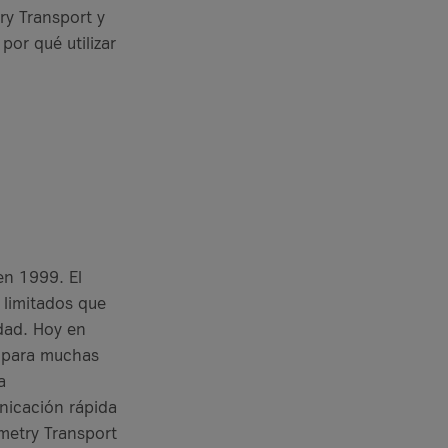
ry Transport y
por qué utilizar
en 1999. El
 limitados que
idad. Hoy en
a para muchas
a
unicación rápida
metry Transport