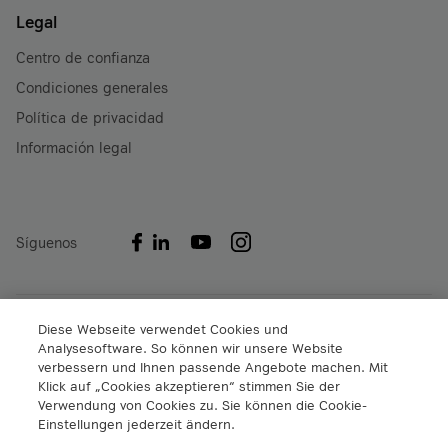
Legal
Centro de confianza
Condiciones generales
Política de privacidad
Información legal
Síguenos
A1 Digital International GmbH & Co KG
Diese Webseite verwendet Cookies und
Analysesoftware. So können wir unsere Website
Lassallestrasse 9
verbessern und Ihnen passende Angebote machen. Mit
A-1020 Viena, Austria
Klick auf „Cookies akzeptieren“ stimmen Sie der
+43 5 06640
Verwendung von Cookies zu. Sie können die Cookie-
info@a1.digital
Einstellungen jederzeit ändern.