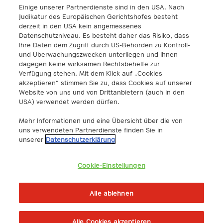
Einige unserer Partnerdienste sind in den USA. Nach
A1 Digital Spain S.L.
Judikatur des Europäischen Gerichtshofes besteht
Calle Federico Salmón 13
derzeit in den USA kein angemessenes
28016 Madrid, España
Datenschutzniveau. Es besteht daher das Risiko, dass
info@a1.digital
Ihre Daten dem Zugriff durch US-Behörden zu Kontroll-
und Überwachungszwecken unterliegen und Ihnen
dagegen keine wirksamen Rechtsbehelfe zur
A1 Digital Deutschland GmbH
Verfügung stehen. Mit dem Klick auf „Cookies
Kustermannpark
akzeptieren“ stimmen Sie zu, dass Cookies auf unserer
Website von uns und von Drittanbietern (auch in den
Rosenheimer Strasse 116
USA) verwendet werden dürfen.
D-81669 Múnich, Alemania
info@a1.digital
Mehr Informationen und eine Übersicht über die von
uns verwendeten Partnerdienste finden Sie in
Akenes SA
unserer
Datenschutzerklärung
Boulevard de Grancy 19A
1006 – Lausanne
Cookie-Einstellungen
Switzerland
https://www.exoscale.com/
Alle ablehnen
Alle Cookies akzeptieren