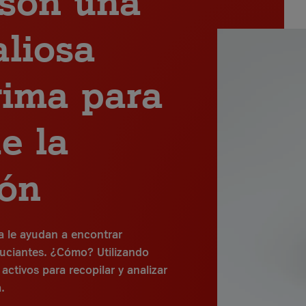
aliosa
rima para
de la
ión
ra le ayudan a encontrar
uciantes. ¿Cómo? Utilizando
activos para recopilar y analizar
.