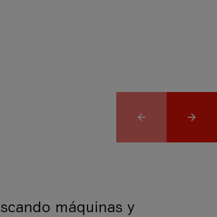
scando máquinas y
to y mantenimiento de