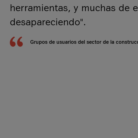
"¿Podríamos utilizar mejor n
herramientas, y muchas de e
nuestros vehículos y equipo
incluso reducir nuestra flota?
desapareciendo".
permanentemente".
Grupos de usuarios del sector de la construc
Grupos de usuarios del sector de la construc
Grupos de usuarios del sector de la construc