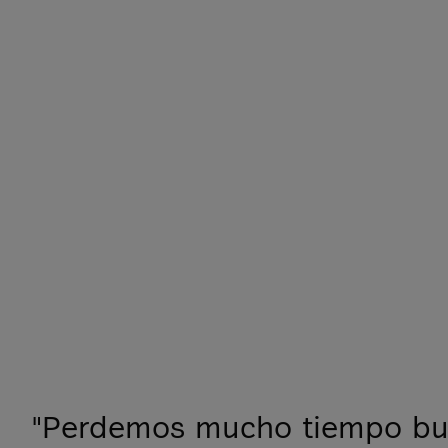
"Perdemos mucho tiempo bu
"Los costes de funcionamien