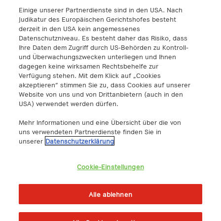
Einige unserer Partnerdienste sind in den USA. Nach
A1 Digital Spain S.L.
Judikatur des Europäischen Gerichtshofes besteht
Calle Federico Salmón 13
derzeit in den USA kein angemessenes
28016 Madrid, España
Datenschutzniveau. Es besteht daher das Risiko, dass
info@a1.digital
Ihre Daten dem Zugriff durch US-Behörden zu Kontroll-
und Überwachungszwecken unterliegen und Ihnen
dagegen keine wirksamen Rechtsbehelfe zur
A1 Digital Deutschland GmbH
Verfügung stehen. Mit dem Klick auf „Cookies
Kustermannpark
akzeptieren“ stimmen Sie zu, dass Cookies auf unserer
Website von uns und von Drittanbietern (auch in den
Rosenheimer Strasse 116
USA) verwendet werden dürfen.
D-81669 Múnich, Alemania
info@a1.digital
Mehr Informationen und eine Übersicht über die von
uns verwendeten Partnerdienste finden Sie in
Akenes SA
unserer
Datenschutzerklärung
Boulevard de Grancy 19A
1006 – Lausanne
Cookie-Einstellungen
Switzerland
https://www.exoscale.com/
Alle ablehnen