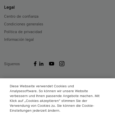
Legal
Centro de confianza
Condiciones generales
Política de privacidad
Información legal
Síguenos
A1 Digital International GmbH & Co KG
Diese Webseite verwendet Cookies und
Analysesoftware. So können wir unsere Website
Lassallestrasse 9
verbessern und Ihnen passende Angebote machen. Mit
A-1020 Viena, Austria
Klick auf „Cookies akzeptieren“ stimmen Sie der
+43 5 06640
Verwendung von Cookies zu. Sie können die Cookie-
info@a1.digital
Einstellungen jederzeit ändern.