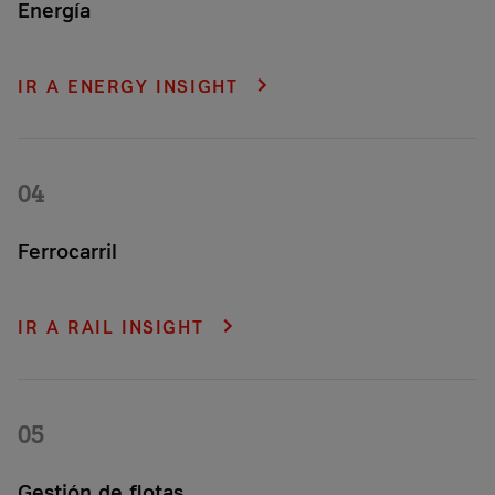
Energía
Ahorra costes, detecta fallos de forma temprana y optimiza tu
consumo energético, supervisando y registrando el uso de
IR A ENERGY INSIGHT
energía de todos tus activos desde un único panel de
control.
04
Ferrocarril
Mantén tu sistema ferroviario operativo y eficiente con
soluciones de localización y monitorización de estado 24/7,
IR A RAIL INSIGHT
diseñadas específicamente para soportar las exigentes
condiciones físicas y ambientales del sector ferroviario.
05
Gestión de flotas