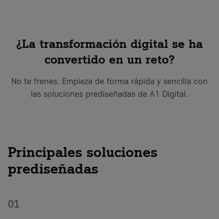
it-sa 2026
it-sa 2026
Más estudios de caso
Más información
Más eventos
¿La transformación digital se ha
Recursos
convertido en un reto?
Casos de éxito
Casos de éxito
No te frenes. Empieza de forma rápida y sencilla con
las soluciones prediseñadas de A1 Digital.
¿Qué es Firewall as a Service?
Banco VKB
Grupo Geiger
VKB Bank y A1 Digital
Grupo Geiger y A1 Digital
Más artículos de Recursos
Principales soluciones
Más casos prácticos
prediseñadas
Más casos de éxito
01