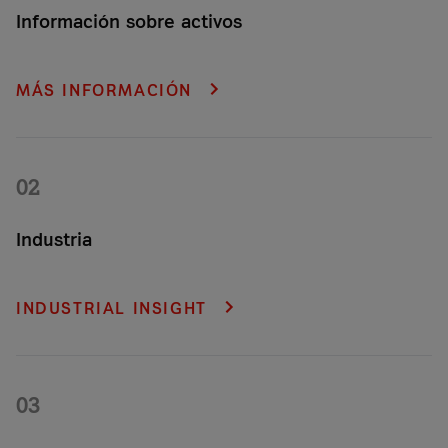
Información sobre activos
No pierdas nunca de vista un envío o un activo crítico.
Accede 24/7 a información clave sobre su ubicación y
MÁS INFORMACIÓN
estado, con alertas de incidentes o movimientos no
autorizados, a través de nuestra plataforma de seguimiento
plug-and-play.
02
Industria
Reduce los costes de mantenimiento y optimiza la
disponibilidad de tus máquinas con supervisión de estado y
INDUSTRIAL INSIGHT
detección de anomalías, combinando hardware industrial
preinstalado y una plataforma de Machine Learning segura.
03