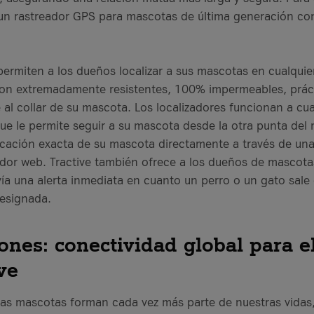
 un rastreador GPS para mascotas de última generación co
ermiten a los dueños localizar a sus mascotas en cualquier
on extremadamente resistentes, 100% impermeables, práct
al collar de su mascota. Los localizadores funcionan a cual
que le permite seguir a su mascota desde la otra punta del
cación exacta de su mascota directamente a través de una 
or web. Tractive también ofrece a los dueños de mascotas
nvía una alerta inmediata en cuanto un perro o un gato sal
designada.
iones: conectividad global para e
ve
las mascotas forman cada vez más parte de nuestras vidas,