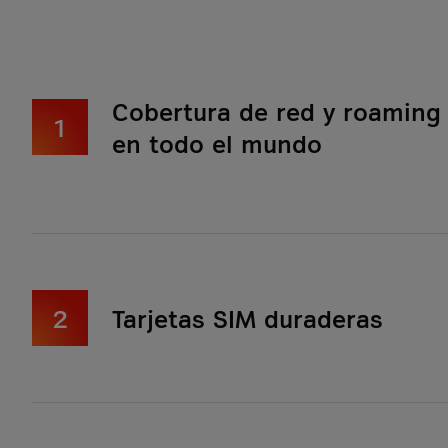
Cobertura de red y roaming
1
en todo el mundo
2
Tarjetas SIM duraderas