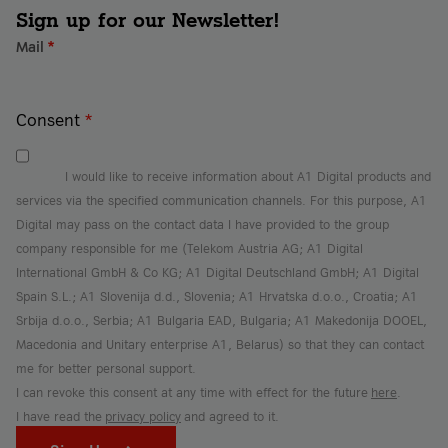
Sign up for our Newsletter!
Mail
*
Consent
*
I would like to receive information about A1 Digital products and
services via the specified communication channels. For this purpose, A1
Digital may pass on the contact data I have provided to the group
company responsible for me (Telekom Austria AG; A1 Digital
International GmbH & Co KG; A1 Digital Deutschland GmbH; A1 Digital
Spain S.L.; A1 Slovenija d.d., Slovenia; A1 Hrvatska d.o.o., Croatia; A1
Srbija d.o.o., Serbia; A1 Bulgaria EAD, Bulgaria; A1 Makedonija DOOEL,
Macedonia and Unitary enterprise A1, Belarus) so that they can contact
me for better personal support.
I can revoke this consent at any time with effect for the future
here
.
I have read the
privacy policy
and agreed to it.