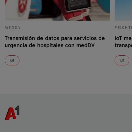
MEDDV
FEICHT
Transmisión de datos para servicios de
IoT me
urgencia de hospitales con medDV
transp
IoT
IoT