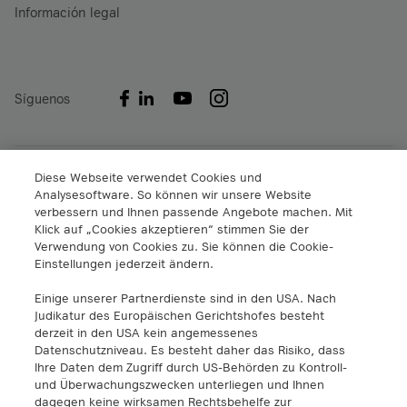
Información legal
Síguenos
A1 Digital International GmbH & Co KG
Diese Webseite verwendet Cookies und
Analysesoftware. So können wir unsere Website
Lassallestrasse 9
verbessern und Ihnen passende Angebote machen. Mit
A-1020 Viena, Austria
Klick auf „Cookies akzeptieren“ stimmen Sie der
+43 5 06640
Verwendung von Cookies zu. Sie können die Cookie-
info@a1.digital
Einstellungen jederzeit ändern.
Einige unserer Partnerdienste sind in den USA. Nach
A1 Digital Spain S.L.
Judikatur des Europäischen Gerichtshofes besteht
Calle Federico Salmón 13
derzeit in den USA kein angemessenes
28016 Madrid, España
Datenschutzniveau. Es besteht daher das Risiko, dass
info@a1.digital
Ihre Daten dem Zugriff durch US-Behörden zu Kontroll-
und Überwachungszwecken unterliegen und Ihnen
dagegen keine wirksamen Rechtsbehelfe zur