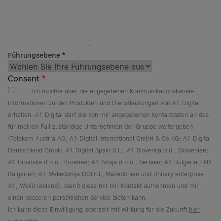
Führungsebene
*
Consent
*
Ich möchte über die angegebenen Kommunikationskanäle
Informationen zu den Produkten und Dienstleistungen von A1 Digital
erhalten. A1 Digital darf die von mir angegebenen Kontaktdaten an das
für meinen Fall zuständige Unternehmen der Gruppe weitergeben
(Telekom Austria AG; A1 Digital International GmbH & Co KG; A1 Digital
Deutschland GmbH; A1 Digital Spain S.L.; A1 Slovenija d.d., Slowenien;
A1 Hrvatska d.o.o., Kroatien; A1 Srbija d.o.o., Serbien; A1 Bulgaria EAD,
Bulgarien; A1 Makedonija DOOEL, Mazedonien und Unitary enterprise
A1, Weißrussland), damit diese mit mir Kontakt aufnehmen und mir
einen besseren persönlichen Service bieten kann.
Ich kann diese Einwilligung jederzeit mit Wirkung für die Zukunft
hier
widerrufen.