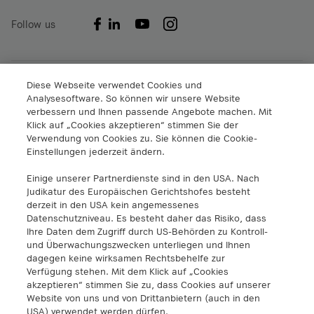
Follow us
A1 Digital International GmbH & Co KG
Diese Webseite verwendet Cookies und
Analysesoftware. So können wir unsere Website
Lassallestraße 9
verbessern und Ihnen passende Angebote machen. Mit
1020 Wien
Klick auf „Cookies akzeptieren“ stimmen Sie der
info@a1.digital
Verwendung von Cookies zu. Sie können die Cookie-
+43 5 06640
Einstellungen jederzeit ändern.
Einige unserer Partnerdienste sind in den USA. Nach
A1 Digital Spain S.L.
Judikatur des Europäischen Gerichtshofes besteht
Calle Federico Salmón 13
derzeit in den USA kein angemessenes
28016 Madrid, España
Datenschutzniveau. Es besteht daher das Risiko, dass
info@a1.digital
Ihre Daten dem Zugriff durch US-Behörden zu Kontroll-
und Überwachungszwecken unterliegen und Ihnen
dagegen keine wirksamen Rechtsbehelfe zur
A1 Digital Deutschland GmbH
Verfügung stehen. Mit dem Klick auf „Cookies
Kustermannpark
akzeptieren“ stimmen Sie zu, dass Cookies auf unserer
Website von uns und von Drittanbietern (auch in den
Rosenheimer Strasse 116
USA) verwendet werden dürfen.
D-81669 München