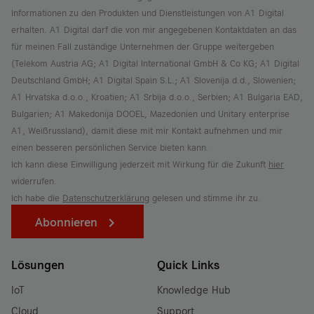
Informationen zu den Produkten und Dienstleistungen von A1 Digital
erhalten. A1 Digital darf die von mir angegebenen Kontaktdaten an das
für meinen Fall zuständige Unternehmen der Gruppe weitergeben
(Telekom Austria AG; A1 Digital International GmbH & Co KG; A1 Digital
Deutschland GmbH; A1 Digital Spain S.L.; A1 Slovenija d.d., Slowenien;
A1 Hrvatska d.o.o., Kroatien; A1 Srbija d.o.o., Serbien; A1 Bulgaria EAD,
Bulgarien; A1 Makedonija DOOEL, Mazedonien und Unitary enterprise
A1, Weißrussland), damit diese mit mir Kontakt aufnehmen und mir
einen besseren persönlichen Service bieten kann.
Ich kann diese Einwilligung jederzeit mit Wirkung für die Zukunft
hier
widerrufen.
Ich habe die
Datenschutzerklärung
gelesen und stimme ihr zu.
Abonnieren
Lösungen
Quick Links
IoT
Knowledge Hub
Cloud
Support