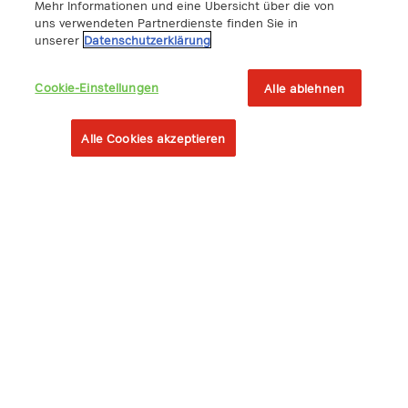
Mehr Informationen und eine Übersicht über die von
Información legal
uns verwendeten Partnerdienste finden Sie in
unserer
Datenschutzerklärung
Cookie-Einstellungen
Alle ablehnen
Síguenos
Alle Cookies akzeptieren
A1 Digital International GmbH & Co KG
Lassallestrasse 9
A-1020 Viena, Austria
+43 5 06640
info@a1.digital
A1 Digital Spain S.L.
Calle Federico Salmón 13
28016 Madrid, España
info@a1.digital