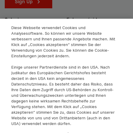
Sign Up
Soluciones
Enlaces rápidos
Diese Webseite verwendet Cookies und
IoT
Centro de conocimiento
Analysesoftware. So können wir unsere Website
verbessern und Ihnen passende Angebote machen. Mit
Cloud
Ayuda
Klick auf „Cookies akzeptieren“ stimmen Sie der
Red
Eventos y seminarios web
Verwendung von Cookies zu. Sie können die Cookie-
Einstellungen jederzeit ändern.
Ciberseguridad
Acerca de
Casos prácticos
Carrera profesional
Einige unserer Partnerdienste sind in den USA. Nach
Judikatur des Europäischen Gerichtshofes besteht
Pulse
derzeit in den USA kein angemessenes
Descargas
Datenschutzniveau. Es besteht daher das Risiko, dass
Ihre Daten dem Zugriff durch US-Behörden zu Kontroll-
und Überwachungszwecken unterliegen und Ihnen
Legal
dagegen keine wirksamen Rechtsbehelfe zur
Verfügung stehen. Mit dem Klick auf „Cookies
Centro de confianza
akzeptieren“ stimmen Sie zu, dass Cookies auf unserer
Website von uns und von Drittanbietern (auch in den
Condiciones generales
USA) verwendet werden dürfen.
Política de privacidad