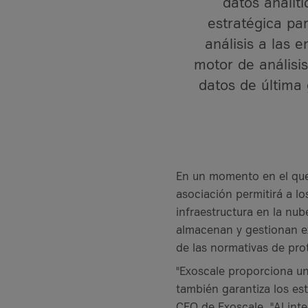
datos analít
Más estudios de cas
it-sa 2026
estratégica pa
Más información
análisis a las 
Más eventos
Recursos
motor de análisis
Casos de éxito
datos de última 
Casos de éxito
¿Qué es Firewall as
Banco VKB
VKB Bank y A1 Digi
En un momento en el que 
Grupo Geiger
Más artículos de Rec
asociación permitirá a lo
Grupo Geiger y A1 
Más casos prácticos
infraestructura en la nu
almacenan y gestionan ex
Más casos de éxito
de las normativas de pro
"Exoscale proporciona un
también garantiza los es
CEO de Exoscale. "Al inte