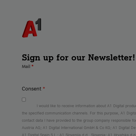
Sign up for our Newsletter!
Mail
*
Consent
*
I would like to receive information about A1 Digital produ
the specified communication channels. For this purpose, A1 Digit
contact data I have provided to the group company responsible f
Austria AG; A1 Digital International GmbH & Co KG; A1 Digital 
A1 Digital Spain S.L.; A1 Slovenija d.d., Slovenia; A1 Hrvatska d.o