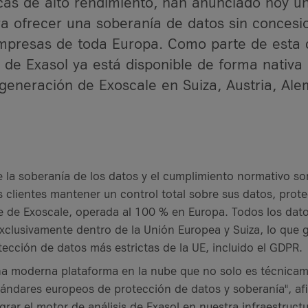
icas de alto rendimiento, han anunciado hoy u
o
ra ofrecer una soberanía de datos sin concesi
empresas de toda Europa. Como parte de esta 
 de Exasol ya está disponible de forma nativa
generación de Exoscale en Suiza, Austria, Ale
 a Service?
tal
la soberanía de los datos y el cumplimiento normativo son
ursos
s clientes mantener un control total sobre sus datos, prote
Digital
be de Exoscale, operada al 100 % en Europa. Todos los dat
clusivamente dentro de la Unión Europea y Suiza, lo que g
tección de datos más estrictas de la UE, incluido el GDPR.
a moderna plataforma en la nube que no solo es técnicame
tándares europeos de protección de datos y soberanía", a
grar el motor de análisis de Exasol en nuestra infraestruct