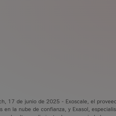
gital
eguridad
io
a ciberseguridad
e en mano
uridad de redes gestionados
rmativo como servicio
T
iberdefensa
os
gital
 mayor transparencia,
h, 17 de junio de 2025 - Exoscale, el provee
as en la nube de confianza, y Exasol, especiali
ntion Berlin 2026