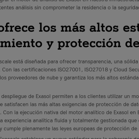
ntes análisis sin comprometer la residencia o la seguridad
ofrece los más altos e
miento y protección de
oscale está diseñada para ofrecer transparencia, una sólid
 Con las certificaciones ISO27001, ISO27018 y Cloud Secur
de los proveedores de nube y garantiza los más altos estánd
 despliegue de Exasol permiten a los clientes utilizar un mo
e satisfacen las más altas exigencias de protección de da
. Con la ejecución nativa del motor analítico de Exasol en E
 experiencia analítica fluida y totalmente gestionada que 
 y cumple plenamente las leyes europeas de protección de 
Exoscale establece un nuevo estándar para la soberanía de 