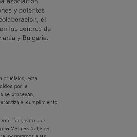
na asociación
ones y potentes
colaboración, el
 en los centros de
mania y Bulgaria.
 cruciales, esta
gidos por la
os se procesan,
arantiza el cumplimiento
nte líder, sino que
firma Mathias Nöbauer,
ura, permitimos a las