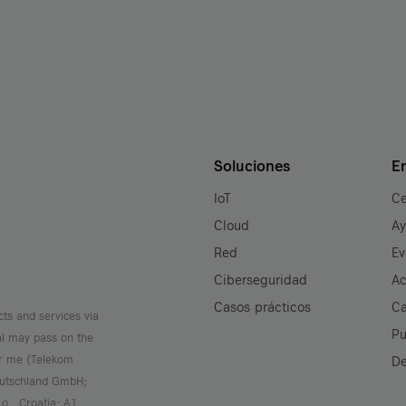
Soluciones
E
IoT
Ce
Cloud
A
Red
Ev
Ciberseguridad
Ac
Casos prácticos
Ca
cts and services via
Pu
al may pass on the
or me (Telekom
De
Deutschland GmbH;
.o., Croatia; A1