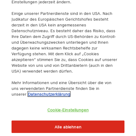
info@a1.digital
Einstellungen jederzeit ändern.
Einige unserer Partnerdienste sind in den USA. Nach
A1 Digital Spain S.L.
Judikatur des Europäischen Gerichtshofes besteht
Calle Federico Salmón 13
derzeit in den USA kein angemessenes
28016 Madrid, España
Datenschutzniveau. Es besteht daher das Risiko, dass
info@a1.digital
Ihre Daten dem Zugriff durch US-Behörden zu Kontroll-
und Überwachungszwecken unterliegen und Ihnen
dagegen keine wirksamen Rechtsbehelfe zur
A1 Digital Deutschland GmbH
Verfügung stehen. Mit dem Klick auf „Cookies
Kustermannpark
akzeptieren“ stimmen Sie zu, dass Cookies auf unserer
Website von uns und von Drittanbietern (auch in den
Rosenheimer Strasse 116
USA) verwendet werden dürfen.
D-81669 Múnich, Alemania
info@a1.digital
Mehr Informationen und eine Übersicht über die von
uns verwendeten Partnerdienste finden Sie in
Akenes SA
unserer
Datenschutzerklärung
Boulevard de Grancy 19A
1006 – Lausanne
Cookie-Einstellungen
Switzerland
https://www.exoscale.com/
Alle ablehnen