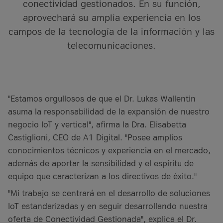
conectividad gestionados. En su función,
it-sa 2026
it-sa 2026
aprovechará su amplia experiencia en los
Más estudios de caso
campos de la tecnología de la información y las
Más información
Más eventos
telecomunicaciones.
Recursos
Casos de éxito
Casos de éxito
"Estamos orgullosos de que el Dr. Lukas Wallentin
asuma la responsabilidad de la expansión de nuestro
negocio IoT y vertical", afirma la Dra. Elisabetta
¿Qué es Firewall as a Service?
Banco VKB
Grupo Geiger
Castiglioni, CEO de A1 Digital. "Posee amplios
VKB Bank y A1 Digital
Grupo Geiger y A1 Digital
Más artículos de Recursos
conocimientos técnicos y experiencia en el mercado,
además de aportar la sensibilidad y el espíritu de
Más casos prácticos
Más casos de éxito
equipo que caracterizan a los directivos de éxito."
"Mi trabajo se centrará en el desarrollo de soluciones
IoT estandarizadas y en seguir desarrollando nuestra
oferta de Conectividad Gestionada", explica el Dr.