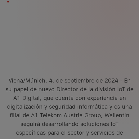
IoT
Red
Ciberseguridad
Acerca de A1 Digital
VISIÓN
VISIÓN
VISIÓN
VISIÓN
Evaluación de seguridad
Noticias
Conectividad IoT
Red como servicio
Gobernanza de la ciberseguridad
Casos de éxito
Servicios de seguridad de redes
Soluciones llave en mano
gestionados
Cumplimiento normativo como
Eventos
Componentes IoT
Viena/Múnich, 4. de septiembre de 2024 - En
servicio
su papel de nuevo Director de la división IoT de
Casos de éxito
Recursos
Análisis avanzados
A1 Digital, que cuenta con experiencia en
Soluciones de ciberdefensa
digitalización y seguridad informática y es una
Trabaja en A1 Digital
filial de A1 Telekom Austria Group, Wallentin
Dental Bauer
Próximos eventos
seguirá desarrollando soluciones IoT
Mejor rendimiento, mayor transparencia,
Próximos eventos
específicas para el sector y servicios de
Smart Country Convention Berlin 2026
menores costes