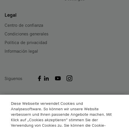
Legal
Centro de confianza
Condiciones generales
Política de privacidad
Información legal
Síguenos
A1 Digital International GmbH & Co KG
Diese Webseite verwendet Cookies und
Analysesoftware. So können wir unsere Website
Lassallestrasse 9
verbessern und Ihnen passende Angebote machen. Mit
A-1020 Viena, Austria
Klick auf „Cookies akzeptieren“ stimmen Sie der
+43 5 06640
Verwendung von Cookies zu. Sie können die Cookie-