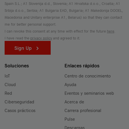
Spain S.L.; A1 Slovenija d.d., Slovenia; A1 Hrvatska d.o.o., Croatia; A1
Srbija d.o.o., Serbia; A1 Bulgaria EAD, Bulgaria; A1 Makedonija DOOEL,
Macedonia and Unitary enterprise A1, Belarus) so that they can contact
me for better personal support.
I can revoke this consent at any time with effect for the future
here
.
I have read the
privacy policy
and agreed to it.
Sign Up
Soluciones
Enlaces rápidos
IoT
Centro de conocimiento
Cloud
Ayuda
Red
Eventos y seminarios web
Ciberseguridad
Acerca de
Casos prácticos
Carrera profesional
Pulse
Descargas