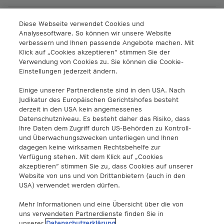
A1 Digital International GmbH & Co KG
Diese Webseite verwendet Cookies und
Analysesoftware. So können wir unsere Website
Lassallestrasse 9
verbessern und Ihnen passende Angebote machen. Mit
A-1020 Viena, Austria
Klick auf „Cookies akzeptieren“ stimmen Sie der
+43 5 06640
Verwendung von Cookies zu. Sie können die Cookie-
info@a1.digital
Einstellungen jederzeit ändern.
Einige unserer Partnerdienste sind in den USA. Nach
A1 Digital Spain S.L.
Judikatur des Europäischen Gerichtshofes besteht
Calle Federico Salmón 13
derzeit in den USA kein angemessenes
28016 Madrid, España
Datenschutzniveau. Es besteht daher das Risiko, dass
info@a1.digital
Ihre Daten dem Zugriff durch US-Behörden zu Kontroll-
und Überwachungszwecken unterliegen und Ihnen
dagegen keine wirksamen Rechtsbehelfe zur
A1 Digital Deutschland GmbH
Verfügung stehen. Mit dem Klick auf „Cookies
Kustermannpark
akzeptieren“ stimmen Sie zu, dass Cookies auf unserer
Website von uns und von Drittanbietern (auch in den
Rosenheimer Strasse 116
USA) verwendet werden dürfen.
D-81669 Múnich, Alemania
info@a1.digital
Mehr Informationen und eine Übersicht über die von
uns verwendeten Partnerdienste finden Sie in
Akenes SA
unserer
Datenschutzerklärung