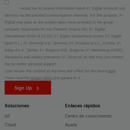
I would like to receive information about A1 Digital products and
services via the specified communication channels. For this purpose, A1
Digital may pass on the contact data I have provided to the group
company responsible for me (Telekom Austria AG; A1 Digital
International GmbH & Co KG; A1 Digital Deutschland GmbH; A1 Digital
Spain S.L.; A1 Slovenija d.d., Slovenia; A1 Hrvatska d.o.o., Croatia; A1
Srbija d.o.o., Serbia; A1 Bulgaria EAD, Bulgaria; A1 Makedonija DOOEL,
Macedonia and Unitary enterprise A1, Belarus) so that they can contact
me for better personal support.
I can revoke this consent at any time with effect for the future
here
.
I have read the
privacy policy
and agreed to it.
Sign Up
Soluciones
Enlaces rápidos
IoT
Centro de conocimiento
Cloud
Ayuda