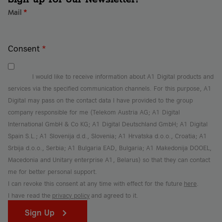
Mail
*
Consent
*
I would like to receive information about A1 Digital products and
services via the specified communication channels. For this purpose, A1
Digital may pass on the contact data I have provided to the group
company responsible for me (Telekom Austria AG; A1 Digital
International GmbH & Co KG; A1 Digital Deutschland GmbH; A1 Digital
Spain S.L.; A1 Slovenija d.d., Slovenia; A1 Hrvatska d.o.o., Croatia; A1
Srbija d.o.o., Serbia; A1 Bulgaria EAD, Bulgaria; A1 Makedonija DOOEL,
Macedonia and Unitary enterprise A1, Belarus) so that they can contact
me for better personal support.
I can revoke this consent at any time with effect for the future
here
.
I have read the
privacy policy
and agreed to it.
Sign Up