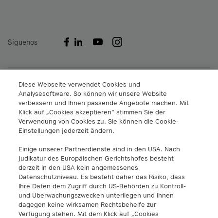
Síguenos
A1 Digital International GmbH & Co KG
Diese Webseite verwendet Cookies und
Analysesoftware. So können wir unsere Website
Lassallestrasse 9
verbessern und Ihnen passende Angebote machen. Mit
A-1020 Viena, Austria
Klick auf „Cookies akzeptieren“ stimmen Sie der
+43 5 06640
Verwendung von Cookies zu. Sie können die Cookie-
info@a1.digital
Einstellungen jederzeit ändern.
Einige unserer Partnerdienste sind in den USA. Nach
A1 Digital Spain S.L.
Judikatur des Europäischen Gerichtshofes besteht
Calle Federico Salmón 13
derzeit in den USA kein angemessenes
28016 Madrid, España
Datenschutzniveau. Es besteht daher das Risiko, dass
info@a1.digital
Ihre Daten dem Zugriff durch US-Behörden zu Kontroll-
und Überwachungszwecken unterliegen und Ihnen
dagegen keine wirksamen Rechtsbehelfe zur
A1 Digital Deutschland GmbH
Verfügung stehen. Mit dem Klick auf „Cookies