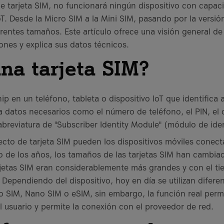
de tarjeta SIM, no funcionará ningún dispositivo con capac
oT. Desde la Micro SIM a la Mini SIM, pasando por la versión 
rentes tamaños. Este artículo ofrece una visión general de 
ones y explica sus datos técnicos.
na tarjeta SIM?
ip en un teléfono, tableta o dispositivo IoT que identifica 
a datos necesarios como el número de teléfono, el PIN, el o
 abreviatura de "Subscriber Identity Module" (módulo de id
cto de tarjeta SIM pueden los dispositivos móviles conecta
argo de los años, los tamaños de las tarjetas SIM han cambia
rjetas SIM eran considerablemente más grandes y con el t
ependiendo del dispositivo, hoy en día se utilizan difere
 SIM, Nano SIM o eSIM, sin embargo, la función real perm
l usuario y permite la conexión con el proveedor de red.