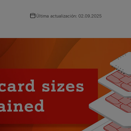
o
Última actualización: 02.09.2025
 a Service?
tal
ursos
Digital