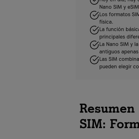
Nano SIM y eSIM
Los formatos SIM
física.
La función básic
principales dife
La Nano SIM y la
antiguos apenas s
Las SIM combinad
pueden elegir co
Resumen d
SIM: Form