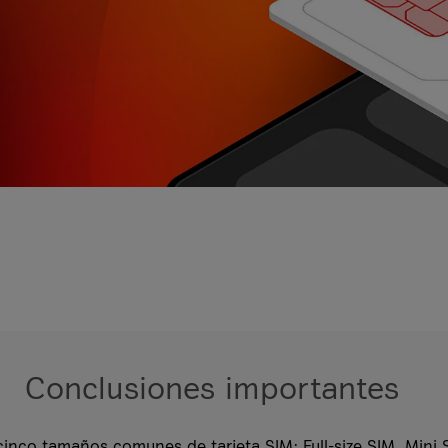
Conclusiones importantes
cinco tamaños comunes de tarjeta SIM: Full-size SIM, Mini 