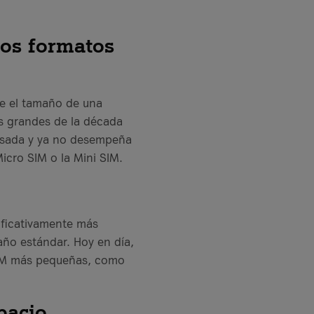
los formatos
ene el tamaño de una
es grandes de la década
fasada y ya no desempeña
icro SIM o la Mini SIM.
nificativamente más
ño estándar. Hoy en día,
s SIM más pequeñas, como
pacio