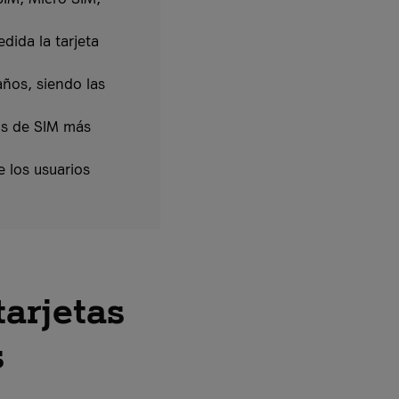
dida la tarjeta
años, siendo las
os de SIM más
 los usuarios
arjetas
s