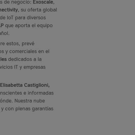
as de negocio:
Exoscale
,
ctivity
, su oferta global
e IoT para diversos
AP
que aporta el equipo
añol.
re estos, prevé
os y comerciales en el
les
dedicados a la
vicios IT y empresas
Elisabetta Castiglioni,
onscientes e informadas
 dónde. Nuestra nube
 y con plenas garantías