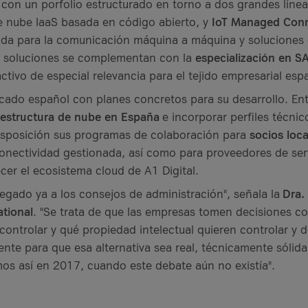
a con un porfolio estructurado en torno a dos grandes líne
e nube IaaS basada en código abierto, y
IoT
Managed Conne
da para la comunicación máquina a máquina y soluciones d
as soluciones se complementan con la
especialización en S
activo de especial relevancia para el tejido empresarial esp
cado español con planes concretos para su desarrollo. Ent
raestructura de nube en España
e incorporar perfiles técnic
disposición sus programas de colaboración para
socios loca
conectividad gestionada, así como para proveedores de ser
er el ecosistema cloud de A1 Digital.
llegado ya a los consejos de administración", señala la
Dra. 
ational
. "Se trata de que las empresas tomen decisiones c
controlar y qué propiedad intelectual quieren controlar y
ente para que esa alternativa sea real, técnicamente sólida
amos así en 2017, cuando este debate aún no existía".