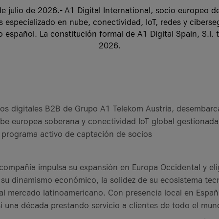
o
e julio de 2026.- A1 Digital International, socio europeo de
s especializado en nube, conectividad, IoT, redes y cibers
 español. La constitución formal de A1 Digital Spain, S.I. 
2026.
rvicios digitales B2B de Grupo A1 Telekom Austria, desembar
 a Service?
e europea soberana y conectividad IoT global gestionada,
tal
ursos
un programa activo de captación de socios
Digital
 compañía impulsa su expansión en Europa Occidental y e
su dinamismo económico, la solidez de su ecosistema tecn
l mercado latinoamericano. Con presencia local en España
asi una década prestando servicio a clientes de todo el mun