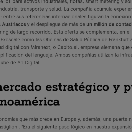
 IoT para activos industriales, flotas, smart metering y sol
ndustria, transporte y salud. La compañía acumula experie
: entre sus referencias internacionales figuran la conexió
s Austriacos
y el despliegue de más de
un millón de conta
ing de largo recorrido. Esta oferta se complementa, en el
e Exoscale como las Oficinas de Salud Pública de Frankfurt
ud digital con Miranext, o Capito.ai, empresa alemana que
plificación del lenguaje. Ambas compañías utilizan la infra
 nube de A1 Digital.
ercado estratégico y p
inoamérica
onomías que más crece en Europa y, además, una puerta na
stiglioni. "Era el siguiente paso lógico en nuestra expans