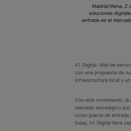
Más estudios de cas
it-sa 2026
Madrid/Viena, 2 d
Más información
soluciones digitale
entrada en el mercado
Más eventos
Recursos
Casos de éxito
Casos de éxito
A1 Digital, filial de se
¿Qué es Firewall as
Banco VKB
con una propuesta de nub
VKB Bank y A1 Digi
Grupo Geiger
Más artículos de Rec
infraestructura local y 
Grupo Geiger y A1 
Más casos prácticos
Más casos de éxito
Con este movimiento, la
mercado estratégico por 
como puerta de entrada a
Suiza, A1 Digital lleva c