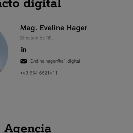
cto digital
Mag. Eveline Hager
Directora de RR.
Eveline.hager@a1.digital
+43 664 6621411
o Agencia