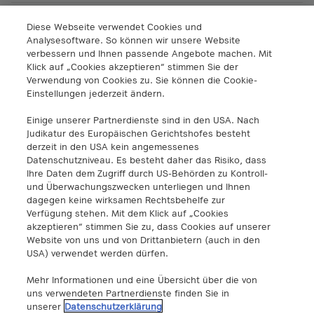
Diese Webseite verwendet Cookies und
A1 Digital International GmbH & Co KG
Analysesoftware. So können wir unsere Website
Lassallestraße 9
verbessern und Ihnen passende Angebote machen. Mit
1020 Wien
Klick auf „Cookies akzeptieren“ stimmen Sie der
info@a1.digital
Verwendung von Cookies zu. Sie können die Cookie-
+43 5 06640
Einstellungen jederzeit ändern.
Einige unserer Partnerdienste sind in den USA. Nach
A1 Digital Spain S.L.
Judikatur des Europäischen Gerichtshofes besteht
Calle Federico Salmón 13
derzeit in den USA kein angemessenes
28016 Madrid, España
Datenschutzniveau. Es besteht daher das Risiko, dass
Ihre Daten dem Zugriff durch US-Behörden zu Kontroll-
info@a1.digital
und Überwachungszwecken unterliegen und Ihnen
dagegen keine wirksamen Rechtsbehelfe zur
A1 Digital Deutschland GmbH
Verfügung stehen. Mit dem Klick auf „Cookies
Kustermannpark
akzeptieren“ stimmen Sie zu, dass Cookies auf unserer
Website von uns und von Drittanbietern (auch in den
Rosenheimer Strasse 116
USA) verwendet werden dürfen.
D-81669 München
info@a1.digital
Mehr Informationen und eine Übersicht über die von
uns verwendeten Partnerdienste finden Sie in
Akenes SA
unserer
Datenschutzerklärung