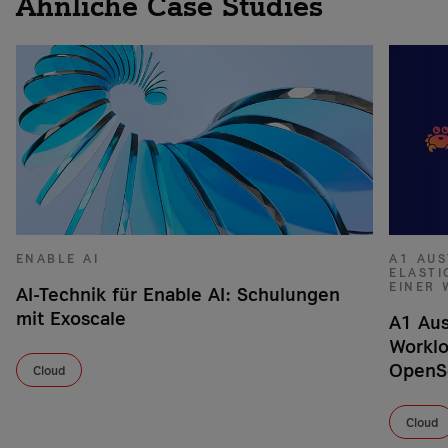
Ähnliche Case Studies
ENABLE AI
A1 AUS
ELAST
EINER
AI-Technik für Enable AI: Schulungen
mit Exoscale
A1 Aus
Worklo
OpenS
Cloud
Cloud