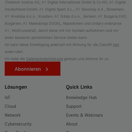
(Telekom Austria AG; A1 Digital International GmbH & Co KG; A1 Digital
Deutschland GmbH; A1 Digital Spain S.L.; A1 Slovenija d.d., Slowenien;
A1 Hrvatska d.o.o., Kroatien; A1 Srbija d.o.o., Serbien; A1 Bulgaria EAD,
Bulgarien; A1 Makedonija DOOEL, Mazedonien und Unitary enterprise
A1, Weißrussland), damit diese mit mir Kontakt aufnehmen und mir
einen besseren persönlichen Service bieten kann.
Ich kann diese Einwilligung jederzeit mit Wirkung für die Zukunft
hier
widerrufen.
Ich habe die
Datenschutzerklärung
gelesen und stimme ihr zu.
Abonnieren
Lösungen
Quick Links
IoT
Knowledge Hub
Cloud
Support
Network
Events & Webinars
Cybersecurity
About