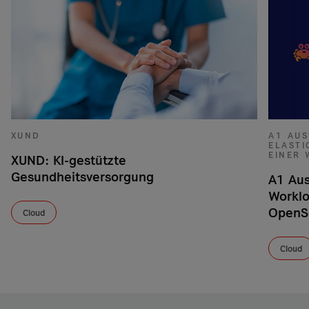
XUND
A1 AUS
ELAST
EINER
XUND: KI-gestützte
Gesundheitsversorgung
A1 Aus
Worklo
OpenS
Cloud
Cloud