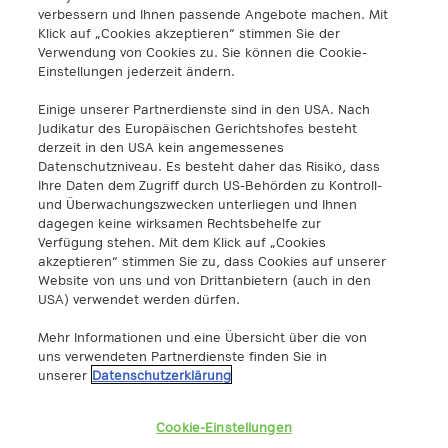
Lassallestraße 9
verbessern und Ihnen passende Angebote machen. Mit
1020 Wien
Klick auf „Cookies akzeptieren“ stimmen Sie der
info@a1.digital
Verwendung von Cookies zu. Sie können die Cookie-
+43 5 06640
Einstellungen jederzeit ändern.
Einige unserer Partnerdienste sind in den USA. Nach
A1 Digital Spain S.L.
Judikatur des Europäischen Gerichtshofes besteht
Calle Federico Salmón 13
derzeit in den USA kein angemessenes
28016 Madrid, España
Datenschutzniveau. Es besteht daher das Risiko, dass
info@a1.digital
Ihre Daten dem Zugriff durch US-Behörden zu Kontroll-
und Überwachungszwecken unterliegen und Ihnen
dagegen keine wirksamen Rechtsbehelfe zur
A1 Digital Deutschland GmbH
Verfügung stehen. Mit dem Klick auf „Cookies
Kustermannpark
akzeptieren“ stimmen Sie zu, dass Cookies auf unserer
Website von uns und von Drittanbietern (auch in den
Rosenheimer Strasse 116
USA) verwendet werden dürfen.
D-81669 München
info@a1.digital
Mehr Informationen und eine Übersicht über die von
uns verwendeten Partnerdienste finden Sie in
Akenes SA
unserer
Datenschutzerklärung
Boulevard de Grancy 19A
1006 – Lausanne
Cookie-Einstellungen
Switzerland