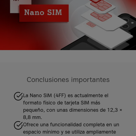
it-sa 2026
it-sa 2026
Más estudios de caso
Más información
Más eventos
Recursos
Casos de éxito
Casos de éxito
¿Qué es Firewall as a Service?
Banco VKB
Conclusiones importantes
Grupo Geiger
VKB Bank y A1 Digital
Grupo Geiger y A1 Digital
Más artículos de Recursos
La Nano SIM (4FF) es actualmente el
Más casos prácticos
formato físico de tarjeta SIM más
Más casos de éxito
pequeño, con unas dimensiones de 12,3 ×
8,8 mm.
Ofrece una funcionalidad completa en un
espacio mínimo y se utiliza ampliamente