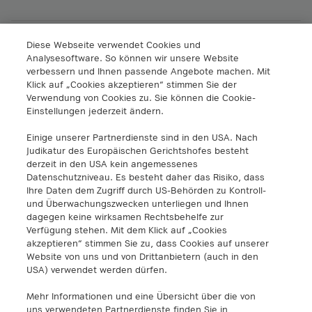
Diese Webseite verwendet Cookies und
A1 Digital International GmbH & Co KG
Analysesoftware. So können wir unsere Website
Lassallestrasse 9
verbessern und Ihnen passende Angebote machen. Mit
A-1020 Viena, Austria
Klick auf „Cookies akzeptieren“ stimmen Sie der
+43 5 06640
Verwendung von Cookies zu. Sie können die Cookie-
info@a1.digital
Einstellungen jederzeit ändern.
Einige unserer Partnerdienste sind in den USA. Nach
A1 Digital Spain S.L.
Judikatur des Europäischen Gerichtshofes besteht
Calle Federico Salmón 13
derzeit in den USA kein angemessenes
28016 Madrid, España
Datenschutzniveau. Es besteht daher das Risiko, dass
Ihre Daten dem Zugriff durch US-Behörden zu Kontroll-
info@a1.digital
und Überwachungszwecken unterliegen und Ihnen
dagegen keine wirksamen Rechtsbehelfe zur
A1 Digital Deutschland GmbH
Verfügung stehen. Mit dem Klick auf „Cookies
Kustermannpark
akzeptieren“ stimmen Sie zu, dass Cookies auf unserer
Website von uns und von Drittanbietern (auch in den
Rosenheimer Strasse 116
USA) verwendet werden dürfen.
D-81669 Múnich, Alemania
info@a1.digital
Mehr Informationen und eine Übersicht über die von
uns verwendeten Partnerdienste finden Sie in