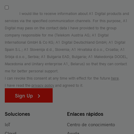
I would like to receive information about A1 Digital products and
services via the specified communication channels. For this purpose, A1
Digital may pass on the contact data I have provided to the group
company responsible for me (Telekom Austria AG; A1 Digital
International GmbH & Co KG; A1 Digital Deutschland GmbH; A1 Digital
Spain S.L.; A1 Slovenija d.d., Slovenia; A1 Hrvatska d.o.o., Croatia; A1
Srbija d.o.o., Serbia; A1 Bulgaria EAD, Bulgaria; A1 Makedonija DOOEL,
Macedonia and Unitary enterprise A1, Belarus) so that they can contact
me for better personal support.
I can revoke this consent at any time with effect for the future
here
.
I have read the
privacy policy
and agreed to it.
Sign Up
Soluciones
Enlaces rápidos
IoT
Centro de conocimiento
Cloud
Ayuda