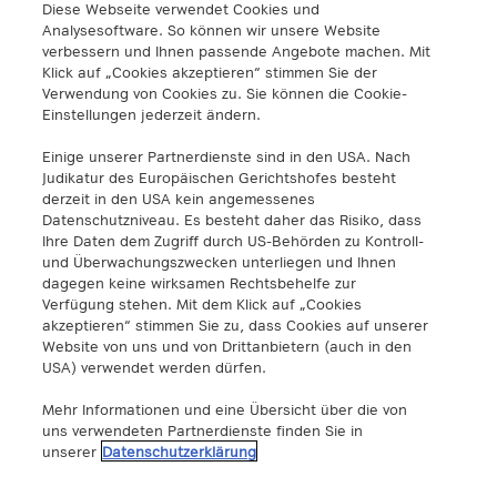
Diese Webseite verwendet Cookies und
A1 Digital International GmbH & Co KG
Analysesoftware. So können wir unsere Website
Lassallestraße 9
verbessern und Ihnen passende Angebote machen. Mit
1020 Wien
Klick auf „Cookies akzeptieren“ stimmen Sie der
info@a1.digital
Verwendung von Cookies zu. Sie können die Cookie-
+43 5 06640
Einstellungen jederzeit ändern.
Einige unserer Partnerdienste sind in den USA. Nach
A1 Digital Spain S.L.
Judikatur des Europäischen Gerichtshofes besteht
Calle Federico Salmón 13
derzeit in den USA kein angemessenes
28016 Madrid, España
Datenschutzniveau. Es besteht daher das Risiko, dass
Ihre Daten dem Zugriff durch US-Behörden zu Kontroll-
info@a1.digital
und Überwachungszwecken unterliegen und Ihnen
dagegen keine wirksamen Rechtsbehelfe zur
A1 Digital Deutschland GmbH
Verfügung stehen. Mit dem Klick auf „Cookies
Kustermannpark
akzeptieren“ stimmen Sie zu, dass Cookies auf unserer
Website von uns und von Drittanbietern (auch in den
Rosenheimer Strasse 116
USA) verwendet werden dürfen.
D-81669 München
info@a1.digital
Mehr Informationen und eine Übersicht über die von
uns verwendeten Partnerdienste finden Sie in
Akenes SA
unserer
Datenschutzerklärung
Boulevard de Grancy 19A