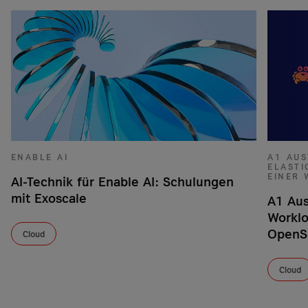
ENABLE AI
A1 AUS
ELAST
EINER
AI-Technik für Enable AI: Schulungen
mit Exoscale
A1 Aus
Worklo
OpenS
Cloud
Cloud