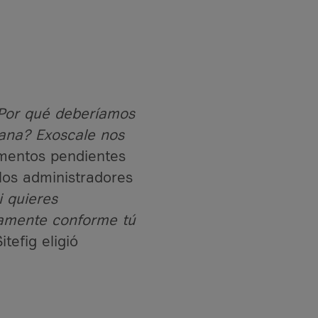
 ¿Por qué deberíamos
mana? Exoscale nos
ementos pendientes
los administradores
i quieres
tamente conforme tú
tefig eligió