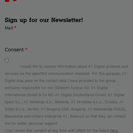
Sign up for our Newsletter!
Mail
*
Consent
*
I would like to receive information about A1 Digital products and
services via the specified communication channels. For this purpose, A1
Digital may pass on the contact data I have provided to the group
company responsible for me (Telekom Austria AG; A1 Digital
International GmbH & Co KG; A1 Digital Deutschland GmbH; A1 Digital
Spain S.L.; A1 Slovenija d.d., Slovenia; A1 Hrvatska d.o.o., Croatia; A1
Srbija d.o.o., Serbia; A1 Bulgaria EAD, Bulgaria; A1 Makedonija DOOEL,
Macedonia and Unitary enterprise A1, Belarus) so that they can contact
me for better personal support.
I can revoke this consent at any time with effect for the future
here
.