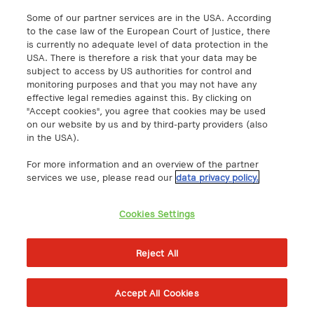
Calle Federico Salmón 13
Some of our partner services are in the USA. According
28016 Madrid, España
to the case law of the European Court of Justice, there
info@a1.digital
is currently no adequate level of data protection in the
USA. There is therefore a risk that your data may be
subject to access by US authorities for control and
A1 Digital Deutschland GmbH
monitoring purposes and that you may not have any
Kustermannpark
effective legal remedies against this. By clicking on
"Accept cookies", you agree that cookies may be used
Rosenheimer Strasse 116
on our website by us and by third-party providers (also
D-81669 Munich, Germany
in the USA).
info@a1.digital
For more information and an overview of the partner
Akenes SA
services we use, please read our
data privacy policy.
Boulevard de Grancy 19A
1006 – Lausanne
Cookies Settings
Switzerland
https://www.exoscale.com/
Reject All
Accept All Cookies
© A1 Digital 2026