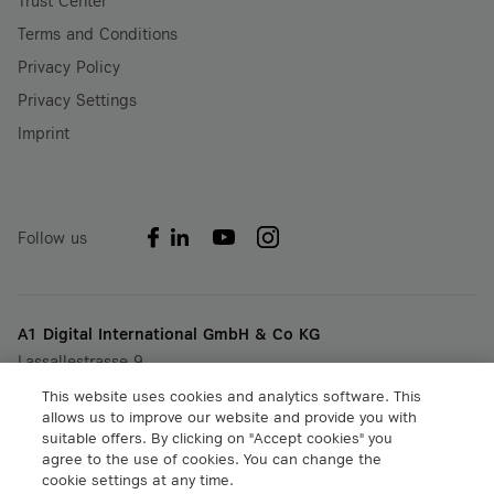
Trust Center
Terms and Conditions
Privacy Policy
Privacy Settings
Imprint
Follow us
A1 Digital International GmbH & Co KG
Lassallestrasse 9
A-1020 Vienna, Austria
This website uses cookies and analytics software. This
+43 5 06640
allows us to improve our website and provide you with
info@a1.digital
suitable offers. By clicking on "Accept cookies" you
agree to the use of cookies. You can change the
cookie settings at any time.
A1 Digital Spain S.L.