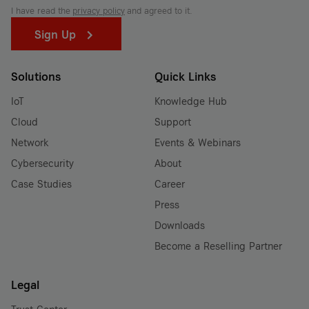
I have read the
privacy policy
and agreed to it.
Sign Up
Solutions
Quick Links
IoT
Knowledge Hub
Cloud
Support
Network
Events & Webinars
Cybersecurity
About
Case Studies
Career
Press
Downloads
Become a Reselling Partner
Legal